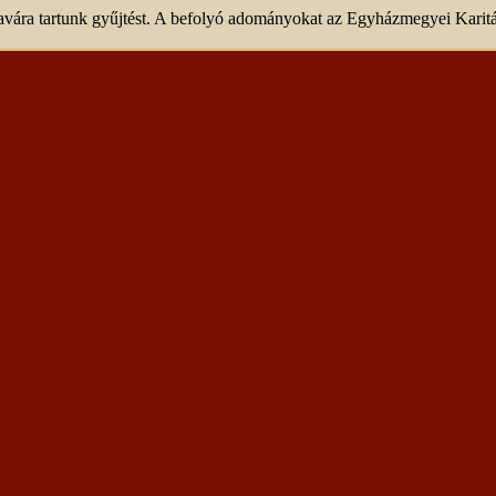
javára tartunk gyűjtést. A befolyó adományokat az Egyházmegyei Karitá