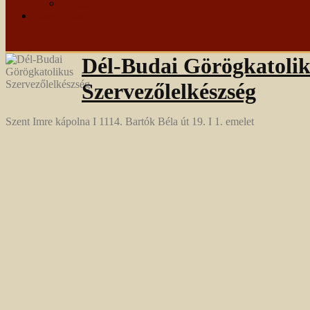
Stóladíjszabás
Támogatás/JEGY
Dél-Budai Görögkatoli
Szervezőlelkészség
Szent Imre kápolna I 1114. Bartók Béla út 19. I 1. emelet