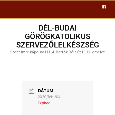
Skip
to
content
DÉL-BUDAI
GÖRÖGKATOLIKUS
SZERVEZŐLELKÉSZSÉG
Szent Imre kápolna I 1114. Bartók Béla út 19. I 1. emelet
DÁTUM
2020/febr/04
Expired!