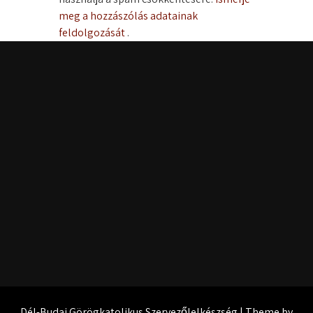
meg a hozzászólás adatainak
feldolgozását
.
Dél-Budai Görögkatolikus Szervezőlelkészség | Theme by