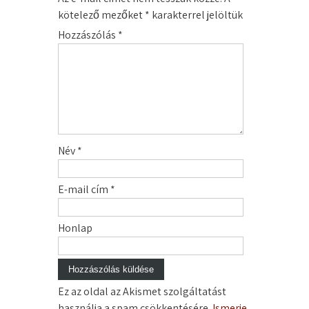
kötelező mezőket
*
karakterrel jelöltük
Hozzászólás
*
Név
*
E-mail cím
*
Honlap
Ez az oldal az Akismet szolgáltatást
használja a spam csökkentésére.
Ismerje